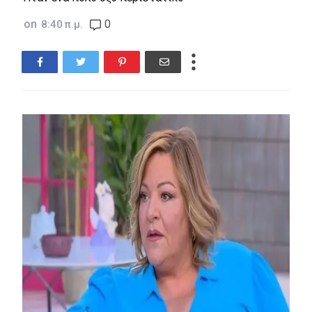
on
0
8:40 π.μ.