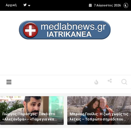
Αρχική
7 Αύγουστος 2026
Γιώργος Παράσχος: Ξανά στο
Μπρους Γουίλις: Η ζωή χωρίς τις
«Αλεξάνδρα» – «Πάμε για νέα
λέξεις – Το πρώτο σημάδι που
θεραπεία» στη μάχη με το
πρόσεξε η σύζυγός του και η
πολλαπλό μυέλωμα
επικοινωνία τους σήμερα