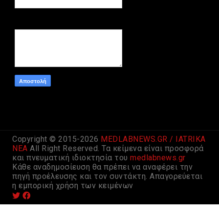
Μήνυμα
*
Copyright © 2015-2026
MEDLABNEWS.GR / IATRIKA
NEA
All Right Reserved. Τα κείμενα είναι προσφορά
και πνευματική ιδιοκτησία του
medlabnews.gr
Kάθε αναδημοσίευση θα πρέπει να αναφέρει την
πηγή προέλευσης και τον συντάκτη. Aπαγορεύεται
η εμπορική χρήση των κειμένων