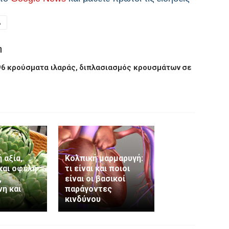
Α
η
6 κρούσματα ιλαράς, διπλασιασμός κρουσμάτων σε
 αξία,
Κολπική μαρμαρυγή:
και οφέλη
τι είναι και ποιοι
,
είναι οι βασικοί
η και
παράγοντες
κινδύνου