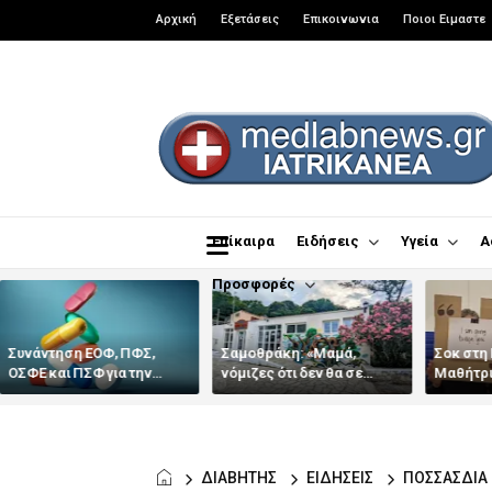
Αρχική
Εξετάσεις
Επικοινωνια
Ποιοι Ειμαστε
Επίκαιρα
Ειδήσεις
Υγεία
Α
Προσφορές
Συνάντηση ΕΟΦ, ΠΦΣ,
Σαμοθράκη: «Μαμά,
Σοκ στη 
ΟΣΦΕ και ΠΣΦ για την
νόμιζες ότι δεν θα σε
Μαθήτρι
επάρκεια και την ασφαλή
ξαναδώ;» –
ότι αγόρ
διακίνηση φαρμάκων
Αποσωληνώθηκε ο
«λίστες
22χρονος που έπεσε σε
κανάλι με καυτό νερό
ΔΙΑΒΗΤΗΣ
ΕΙΔΗΣΕΙΣ
ΠΟΣΣΑΣΔΙΑ